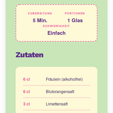
ZUBEREITUNG
PORTIONEN
5 Min.
1 Glas
SCHWIERIGKEIT
Einfach
Zutaten
6 cl
Fräulein (alkoholfrei)
6 cl
Blutorangensaft
3 cl
Limettensaft