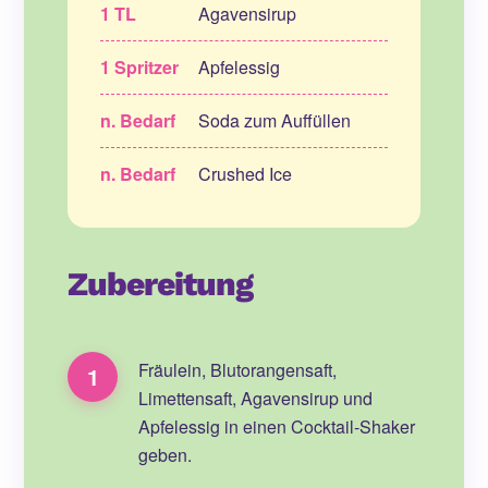
1 TL
Agavensirup
1 Spritzer
Apfelessig
n. Bedarf
Soda zum Auffüllen
n. Bedarf
Crushed Ice
Zubereitung
Fräulein, Blutorangensaft,
1
Limettensaft, Agavensirup und
Apfelessig in einen Cocktail-Shaker
geben.